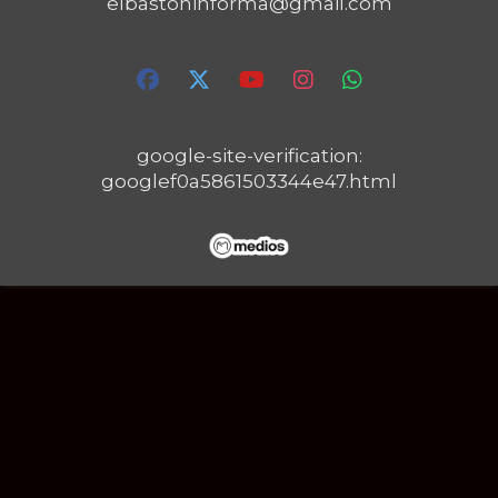
elbastoninforma@gmail.com
google-site-verification:
googlef0a5861503344e47.html