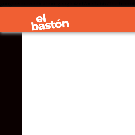
google-site-verification: google4bd7acc1a6671bdb.html