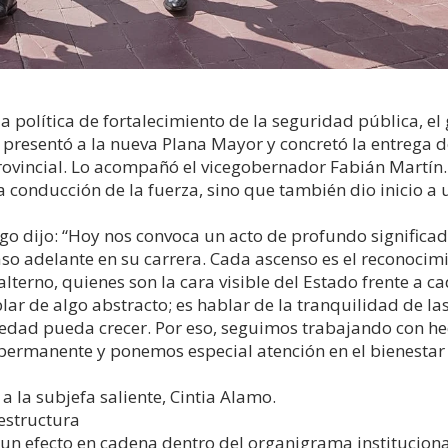
 la política de fortalecimiento de la seguridad pública,
n, presentó a la nueva Plana Mayor y concretó la entrega
provincial. Lo acompañó el vicegobernador Fabián Martín.
a conducción de la fuerza, sino que también dio inicio a
go dijo: “Hoy nos convoca un acto de profundo significa
aso adelante en su carrera. Cada ascenso es el reconoci
erno, quienes son la cara visible del Estado frente a ca
r de algo abstracto; es hablar de la tranquilidad de las 
iedad pueda crecer. Por eso, seguimos trabajando con h
 permanente y ponemos especial atención en el bienestar
a la subjefa saliente, Cintia Alamo.
 estructura
 un efecto en cadena dentro del organigrama institucion