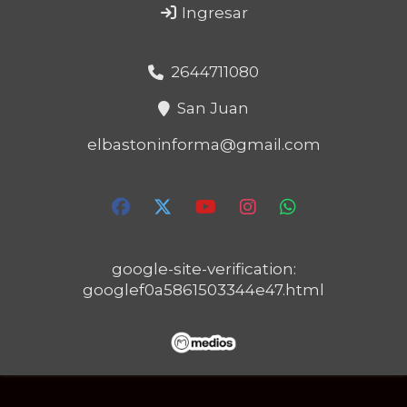
Ingresar
2644711080
San Juan
elbastoninforma@gmail.com
google-site-verification:
googlef0a5861503344e47.html