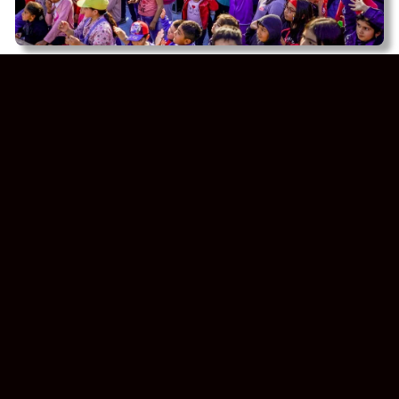
Día del Niño: San Juan
cambia todo y este año no
habrá un festejo central sino
muchos