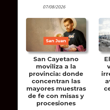
07/08/2026
San Juan
San Cayetano
E
moviliza a la
provincia: donde
ir
concentran las
a
mayores muestras
c
de fe con misas y
procesiones