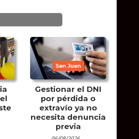
San Juan
ia
Gestionar el DNI
el
por pérdida o
ste
extravío ya no
necesita denuncia
previa
06/08/2026