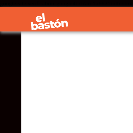
google-site-verification: google4bd7acc1a6671bdb.html