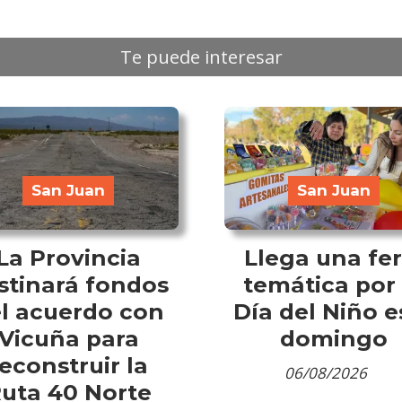
Te puede interesar
San Juan
San Juan
La Provincia
Llega una fer
stinará fondos
temática por 
l acuerdo con
Día del Niño e
Vicuña para
domingo
econstruir la
06/08/2026
uta 40 Norte