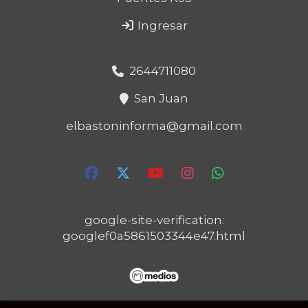
Ingresar
2644711080
San Juan
elbastoninforma@gmail.com
google-site-verification:
googlef0a5861503344e47.html