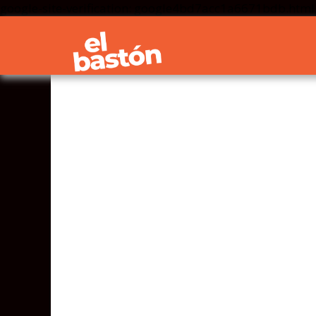
google-site-verification: google4bd7acc1a6671bdb.html