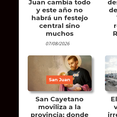
Juan cambia todo
de
y este año no
de
habrá un festejo
central sino
r
muchos
R
07/08/2026
San Juan
San Cayetano
E
moviliza a la
provincia: donde
ir