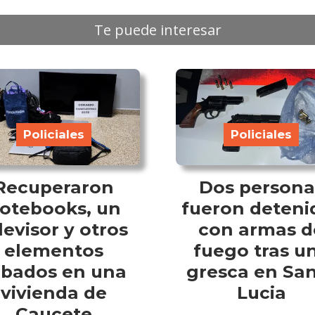
Te puede interesar
Policiales
Policiales
Recuperaron
Dos persona
otebooks, un
fueron deteni
levisor y otros
con armas d
elementos
fuego tras u
obados en una
gresca en Sa
vivienda de
Lucia
Caucete