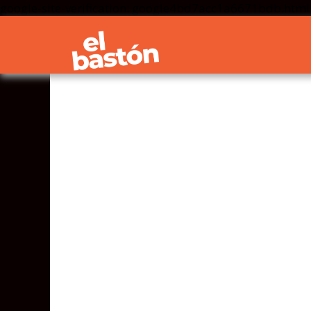
google-site-verification: google4bd7acc1a6671bdb.html