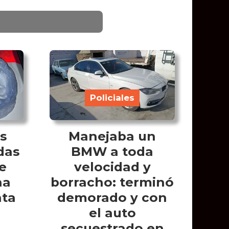
Policiales
s
Manejaba un
das
BMW a toda
e
velocidad y
na
borracho: terminó
nta
demorado y con
el auto
secuestrado en