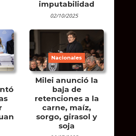
imputabilidad
02/10/2025
Nacionales
o
Milei anunció la
entó
baja de
as
retenciones a la
r
carne, maíz,
Juan
sorgo, girasol y
soja