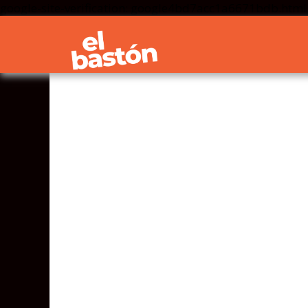
google-site-verification: google4bd7acc1a6671bdb.html