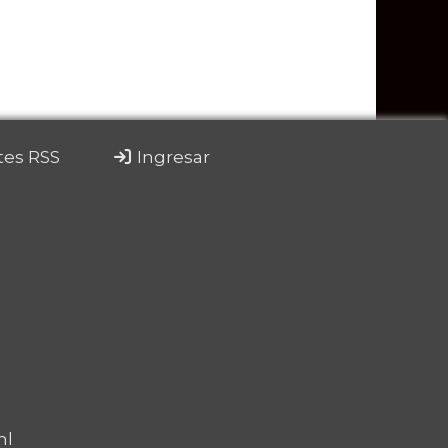
tes RSS
Ingresar
ml