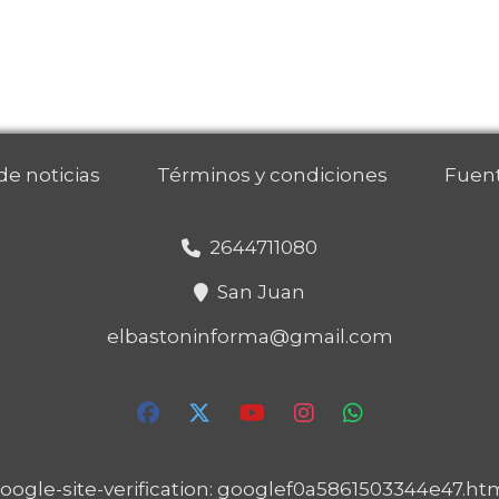
 de noticias
Términos y condiciones
Fuen
2644711080
San Juan
elbastoninforma@gmail.com
oogle-site-verification: googlef0a5861503344e47.ht