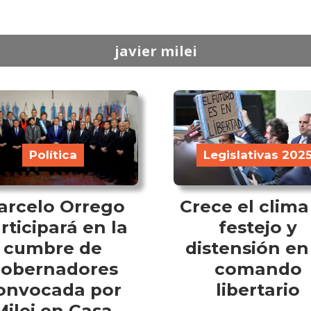
javier milei
Política
Legislativas 202
arcelo Orrego
Crece el clima
rticipará en la
festejo y
cumbre de
distensión en
obernadores
comando
onvocada por
libertario
Milei en Casa